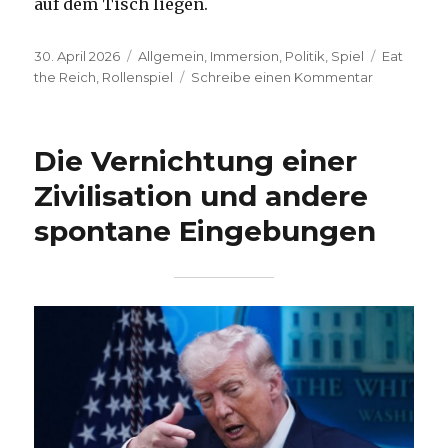
auf dem Tisch liegen.
Veröffentlicht
Kategorien
Schlagwö
30. April 2026
Allgemein
,
Immersion
,
Politik
,
Spiel
Eat
am
zu
the Reich
,
Rollenspiel
Schreibe einen Kommentar
Nazis
töten!
Die Vernichtung einer
Zivilisation und andere
spontane Eingebungen