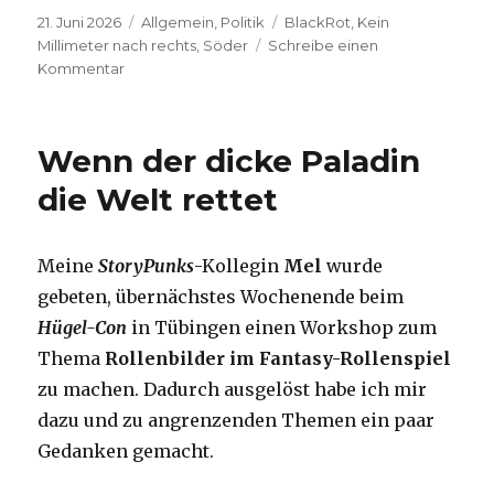
Veröffentlicht
Kategorien
Schlagwörter
21. Juni 2026
Allgemein
,
Politik
BlackRot
,
Kein
am
Millimeter nach rechts
,
Söder
Schreibe einen
zu
Kommentar
Söder:
Das
absolute
Wenn der dicke Paladin
intellektuelle
Minimum
die Welt rettet
Meine
StoryPunks
-Kollegin
Mel
wurde
gebeten, übernächstes Wochenende beim
Hügel-Con
in Tübingen einen Workshop zum
Thema
Rollenbilder im Fantasy-Rollenspiel
zu machen. Dadurch ausgelöst habe ich mir
dazu und zu angrenzenden Themen ein paar
Gedanken gemacht.