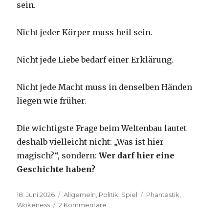
sein.
Nicht jeder Körper muss heil sein.
Nicht jede Liebe bedarf einer Erklärung.
Nicht jede Macht muss in denselben Händen
liegen wie früher.
Die wichtigste Frage beim Weltenbau lautet
deshalb vielleicht nicht: „Was ist hier
magisch?“, sondern:
Wer darf hier eine
Geschichte haben?
Veröffentlicht
Kategorien
Schlagwörter
18. Juni 2026
Allgemein
,
Politik
,
Spiel
Phantastik
,
am
zu
Wokeness
2 Kommentare
Wenn