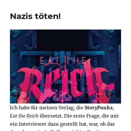
der
dicke
Nazis töten!
Paladin
die
Welt
rettet
Ich habe für meinen Verlag, die
StoryPunks
,
Eat the Reich
übersetzt. Die erste Frage, die mir
ein Interviewer dazu gestellt hat, war, ob das