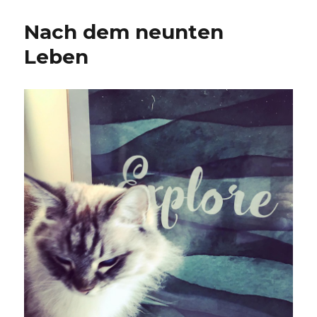
About
a
Nach dem neunten
Revolution
Leben