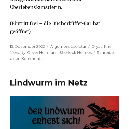
Überlebenskünstlerin.
(Eintritt frei – die Bücherbüffet-Bar hat
geöffnet)
Veröffentlicht
Kategorien
Schlagwörter
15. Dezember 2022
Allgemein
,
Literatur
Dryas
,
Krimi
,
am
Moriarty
,
Oliver Hoffmann
,
Sherlock Holmes
Schreibe
zu
einen Kommentar
Endlich
wieder
live
Lindwurm im Netz
lesen!