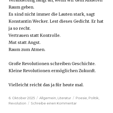
Veränderung fängt an, wenn wir dem Anderen
Raum geben.
Es sind nicht immer die Lauten stark, sagt
Konstantin Wecker. Lest dieses Gedicht. Er hat
ja so recht.
Vertrauen statt Kontrolle.
Mut statt Angst.
Raum zum Atmen.
Große Revolutionen schreiben Geschichte.
Kleine Revolutionen ermöglichen Zukunft.
Vielleicht reicht das ja für heute mal.
Veröffentlicht
Kategorien
Schlagwörter
6. Oktober 2025
Allgemein
,
Literatur
Poesie
,
Politik
,
am
zu
Revolution
Schreibe einen Kommentar
Talking