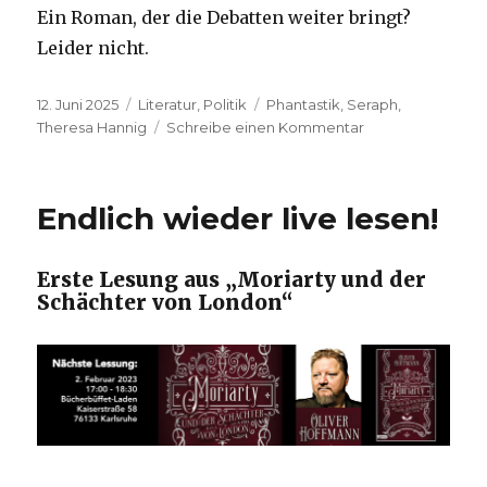
Ein Roman, der die Debatten weiter bringt?
Leider nicht.
Veröffentlicht
Kategorien
Schlagwörter
12. Juni 2025
Literatur
,
Politik
Phantastik
,
Seraph
,
am
zu
Theresa Hannig
Schreibe einen Kommentar
Kollaps
ohne
Konsequenz
Endlich wieder live lesen!
Erste Lesung aus „Moriarty und der
Schächter von London“