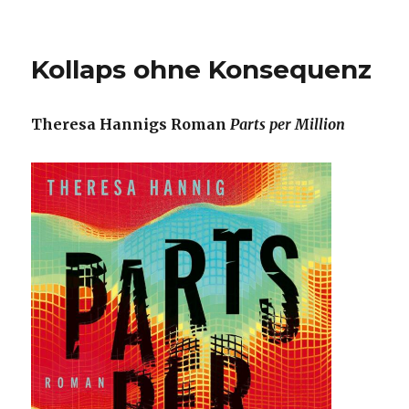
Vielleicht
geht’s
ja
Kollaps ohne Konsequenz
um
Mord?
Theresa Hannigs Roman
Parts per Million