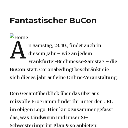
Lindwurm
im
Netz
Fantastischer BuCon
A
n Samstag, 23. 10., findet auch in
diesem Jahr – wie an jedem
Frankfurter-Buchmesse-Samstag – die
BuCon
statt. Coronabedingt beschränkt sie
sich dieses jahr auf eine Online-Veranstaltung.
Den Gesamtüberblick über das überaus
reizvolle Programm findet ihr unter der URL
im obigen Logo. Hier kurz zusammengefasst
das, was
Lindwurm
und unser SF-
Schwesterimprint
Plan 9
so anbieten: