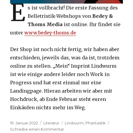
E
s ist vollbracht! Die erste Fassung des
Belletristik-Webshops von
Bedey &
Thoms Media
ist online. Ihr findet sie
unter
www.bedey-thoms.de
Der Shop ist noch nicht fertig, wir haben aber
entschieden, jeweils das, was da ist, trotzdem
online zu stellen. „Mein“ Imprint Lindwurm
ist wie einige andere leider noch Work in
Progress und hat erst einmal nur eine
Landingpage. Hieran arbeiten wir aber mit
Hochdruck, ab Ende Februar steht euren
Einkäufen nichts mehr im Weg.
Veröffentlicht
Kategorien
Schlagwörter
19. Januar 2022
Literatur
Lindwurm
,
Phantastik
am
zu
Schreibe einen Kommentar