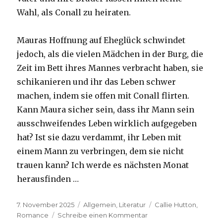
Wahl, als Conall zu heiraten.
Mauras Hoffnung auf Eheglück schwindet
jedoch, als die vielen Mädchen in der Burg, die
Zeit im Bett ihres Mannes verbracht haben, sie
schikanieren und ihr das Leben schwer
machen, indem sie offen mit Conall flirten.
Kann Maura sicher sein, dass ihr Mann sein
ausschweifendes Leben wirklich aufgegeben
hat? Ist sie dazu verdammt, ihr Leben mit
einem Mann zu verbringen, dem sie nicht
trauen kann? Ich werde es nächsten Monat
herausfinden …
Veröffentlicht
Kategorien
Schlagwörter
7. November 2025
Allgemein
,
Literatur
Callie Hutton
,
am
zu
Romance
Schreibe einen Kommentar