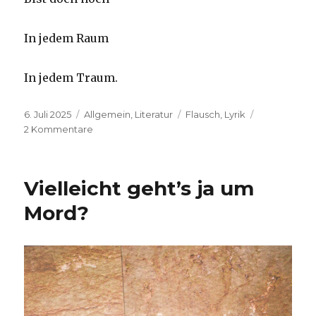
In jedem Raum
In jedem Traum.
Veröffentlicht
Kategorien
Schlagwörter
6. Juli 2025
Allgemein
,
Literatur
Flausch
,
Lyrik
am
zu
2 Kommentare
Nach
dem
neunten
Vielleicht geht’s ja um
Leben
Mord?