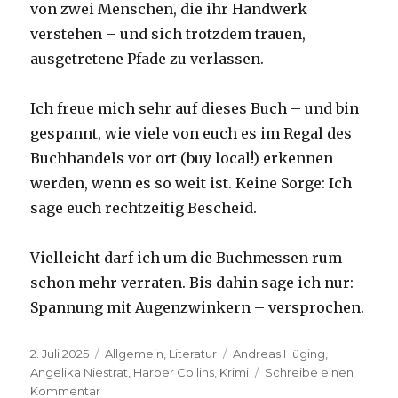
von zwei Menschen, die ihr Handwerk
verstehen – und sich trotzdem trauen,
ausgetretene Pfade zu verlassen.
Ich freue mich sehr auf dieses Buch – und bin
gespannt, wie viele von euch es im Regal des
Buchhandels vor ort (buy local!) erkennen
werden, wenn es so weit ist. Keine Sorge: Ich
sage euch rechtzeitig Bescheid.
Vielleicht darf ich um die Buchmessen rum
schon mehr verraten. Bis dahin sage ich nur:
Spannung mit Augenzwinkern – versprochen.
Veröffentlicht
Kategorien
Schlagwörter
2. Juli 2025
Allgemein
,
Literatur
Andreas Hüging
,
am
Angelika Niestrat
,
Harper Collins
,
Krimi
Schreibe einen
zu
Kommentar