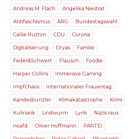
Andreas M. Flach
Angelika Niestrat
Antifaschismus
ARG
Bundestagswahl
Callie Hutton
CDU
Corona
Digitalisierung
Dryas
Familie
Feder&Schwert
Flausch
Foodie
Harper Collins
Immersive Gaming
Impfchaos
Internationaler Frauentag
Kandesbunzler
Klimakatastrophe
Krimi
Kulinarik
Lindwurm
Lyrik
Nazis raus
noafd
Oliver Hoffmann
PARTEI
Persönliches
Peter Gabriel
Phantastik