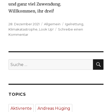
und ganz viel Zuwendung.
Willkommen, ihr drei!
Veröffentlicht
Kategorien
Schlagwörter
28. Dezember 2021
Allgemein
Igelrettung
,
am
Klimakatastrophe
,
Look Up!
Schreibe einen
zu
Kommentar
Hedgehog
Days
SU
Suche
nach:
TOPICS
Aktivrente
Andreas Hüging