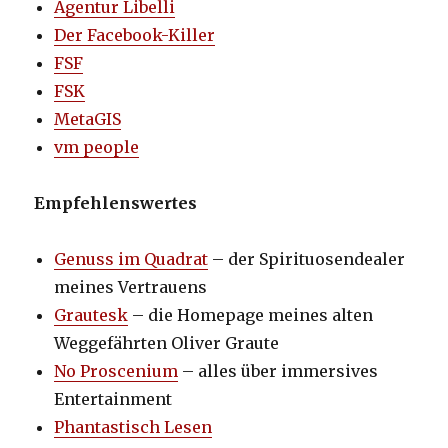
Agentur Libelli
Der Facebook-Killer
FSF
FSK
MetaGIS
vm people
Empfehlenswertes
Genuss im Quadrat
– der Spirituosendealer
meines Vertrauens
Grautesk
– die Homepage meines alten
Weggefährten Oliver Graute
No Proscenium
– alles über immersives
Entertainment
Phantastisch Lesen