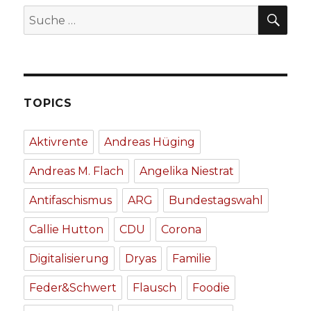
SU
Suche
nach:
TOPICS
Aktivrente
Andreas Hüging
Andreas M. Flach
Angelika Niestrat
Antifaschismus
ARG
Bundestagswahl
Callie Hutton
CDU
Corona
Digitalisierung
Dryas
Familie
Feder&Schwert
Flausch
Foodie