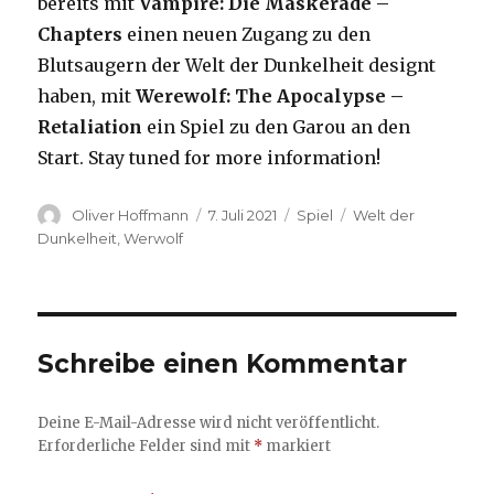
bereits mit
Vampire: Die Maskerade –
Chapters
einen neuen Zugang zu den
Blutsaugern der Welt der Dunkelheit designt
haben, mit
Werewolf: The Apocalypse –
Retaliation
ein Spiel zu den Garou an den
Start. Stay tuned for more information!
Autor
Veröffentlicht
Kategorien
Schlagwörter
Oliver Hoffmann
7. Juli 2021
Spiel
Welt der
am
Dunkelheit
,
Werwolf
Schreibe einen Kommentar
Deine E-Mail-Adresse wird nicht veröffentlicht.
Erforderliche Felder sind mit
*
markiert