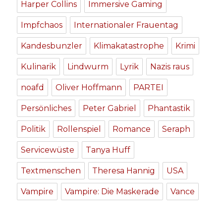
Harper Collins
Immersive Gaming
Impfchaos
Internationaler Frauentag
Kandesbunzler
Klimakatastrophe
Krimi
Kulinarik
Lindwurm
Lyrik
Nazis raus
noafd
Oliver Hoffmann
PARTEI
Persönliches
Peter Gabriel
Phantastik
Politik
Rollenspiel
Romance
Seraph
Servicewüste
Tanya Huff
Textmenschen
Theresa Hannig
USA
Vampire
Vampire: Die Maskerade
Vance