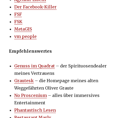
Der Facebook-Killer
FSF
FSK
MetaGIS
vm people
Empfehlenswertes
Genuss im Quadrat
– der Spirituosendealer
meines Vertrauens
Grautesk
– die Homepage meines alten
Weggefährten Oliver Graute
No Proscenium
– alles über immersives
Entertainment
Phantastisch Lesen
Restaurant Marly