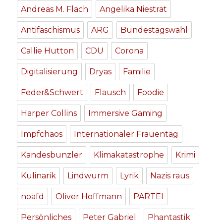
Andreas M. Flach
Angelika Niestrat
Antifaschismus
ARG
Bundestagswahl
Callie Hutton
CDU
Corona
Digitalisierung
Dryas
Familie
Feder&Schwert
Flausch
Foodie
Harper Collins
Immersive Gaming
Impfchaos
Internationaler Frauentag
Kandesbunzler
Klimakatastrophe
Krimi
Kulinarik
Lindwurm
Lyrik
Nazis raus
noafd
Oliver Hoffmann
PARTEI
Persönliches
Peter Gabriel
Phantastik